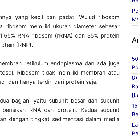
Be
Pe
annya yang kecil dan padat. Wujud ribosom
Me
a ribosom memiliki ukuran diameter sebesar
ri 65% RNA ribosom (rRNA) dan 35% protein
Ar
rotein (RNP).
50
embran retikulum endoplasma dan ada juga
Po
itosol. Ribosom tidak memiliki membran atau
8+
l dan hanya terdiri dari protein saja.
Ba
[L
 dua bagian, yaitu subunit besar dan subunit
15
 berisikan RNA dan protein. Kedua subunit
Be
gan dengan tingkat sedimentasi dalam media
La
Pe