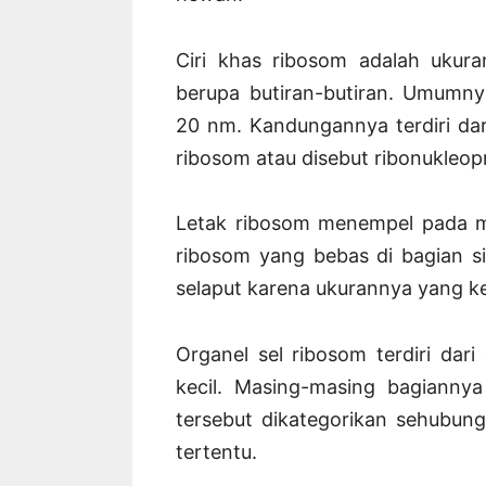
Ciri khas ribosom adalah ukur
berupa butiran-butiran. Umumny
20 nm. Kandungannya terdiri da
ribosom atau disebut ribonukleop
Letak ribosom menempel pada m
ribosom yang bebas di bagian s
selaput karena ukurannya yang keci
Organel sel ribosom terdiri dari
kecil. Masing-masing bagiannya
tersebut dikategorikan sehubun
tertentu.