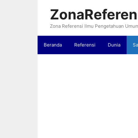
Langsung
ZonaReferen
ke
isi
Zona Referensi llmu Pengetahuan Umu
Beranda
Referensi
Dunia
Sa