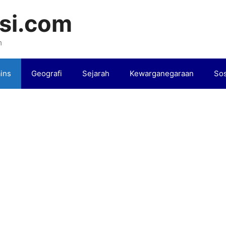
si.com
m
ins
Geografi
Sejarah
Kewarganegaraan
Sos