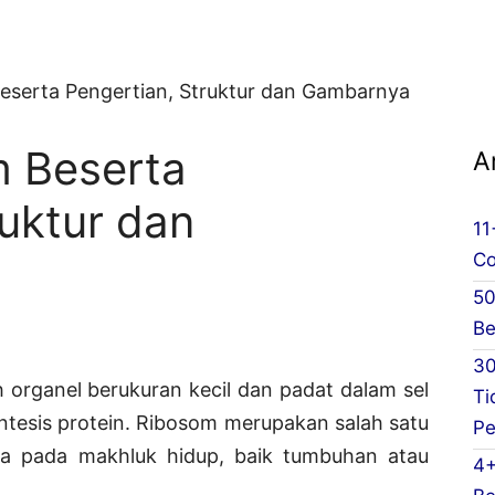
eserta Pengertian, Struktur dan Gambarnya
m Beserta
A
ruktur dan
11
Co
50
Be
30
 organel berukuran kecil dan padat dalam sel
Ti
ntesis protein. Ribosom merupakan salah satu
Pe
 pada makhluk hidup, baik tumbuhan atau
4+