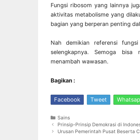
Fungsi ribosom yang lainnya jug
aktivitas metabolisme yang dilak
bagian yang berperan penting da
Nah demikian referensi fung
selengkapnya. Semoga bisa m
menambah wawasan.
Bagikan :
Facebook
Tweet
Whatsa
Kategori
Sains
Navigasi
Prinsip-Prinsip Demokrasi di Indon
Tulisan
Urusan Pemerintah Pusat Beserta 