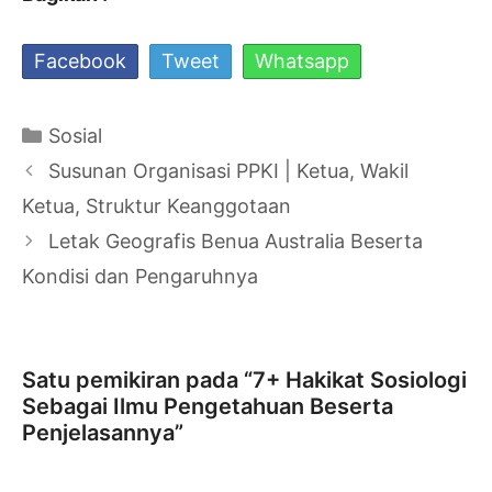
Facebook
Tweet
Whatsapp
Kategori
Sosial
Navigasi
Susunan Organisasi PPKI | Ketua, Wakil
Tulisan
Ketua, Struktur Keanggotaan
Letak Geografis Benua Australia Beserta
Kondisi dan Pengaruhnya
Satu pemikiran pada “7+ Hakikat Sosiologi
Sebagai Ilmu Pengetahuan Beserta
Penjelasannya”