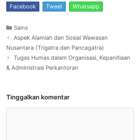
Facebook
Tweet
Whatsapp
Kategori
Sains
Navigasi
Aspek Alamiah dan Sosial Wawasan
Tulisan
Nusantara (Trigatra dan Pancagatra)
Tugas Humas dalam Organisasi, Kepanitiaan
& Administrasi Perkantoran
Tinggalkan komentar
Komentar