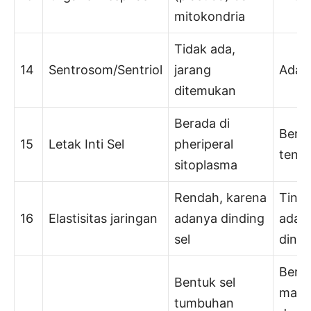
mitokondria
Tidak ada,
14
Sentrosom/Sentriol
jarang
Ada
ditemukan
Berada di
Berad
15
Letak Inti Sel
pheriperal
tenga
sitoplasma
Rendah, karena
Tingg
16
Elastisitas jaringan
adanya dinding
adan
sel
dindi
Berb
Bentuk sel
maca
tumbuhan