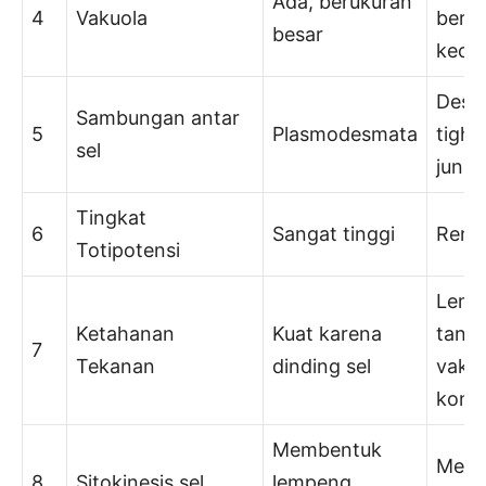
Ada, berukuran
4
Vakuola
beru
besar
kecil
Desm
Sambungan antar
5
Plasmodesmata
tight
sel
junct
Tingkat
6
Sangat tinggi
Rend
Totipotensi
Lema
Ketahanan
Kuat karena
tanp
7
Tekanan
dinding sel
vaku
kontr
Membentuk
Memb
8
Sitokinesis sel
lempeng