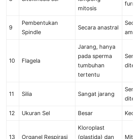
furr
mitosis
Pembentukan
Seca
9
Secara anastral
Spindle
amphi
Jarang, hanya
pada sperma
Serin
10
Flagela
tumbuhan
dite
tertentu
Serin
11
Silia
Sangat jarang
dite
12
Ukuran Sel
Besar
Kecil
Kloroplast
13
Organel Respirasi
(plastida) dan
Mito