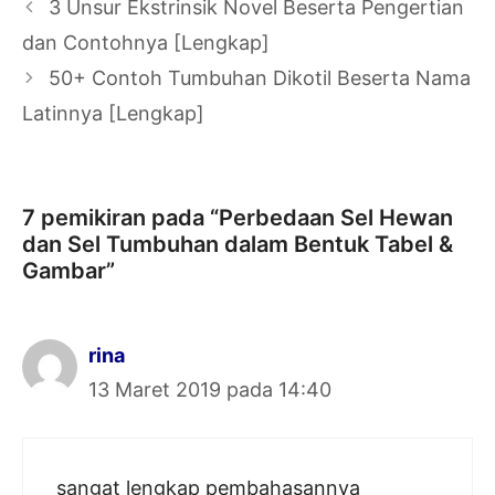
Navigasi
3 Unsur Ekstrinsik Novel Beserta Pengertian
Tulisan
dan Contohnya [Lengkap]
50+ Contoh Tumbuhan Dikotil Beserta Nama
Latinnya [Lengkap]
7 pemikiran pada “Perbedaan Sel Hewan
dan Sel Tumbuhan dalam Bentuk Tabel &
Gambar”
rina
13 Maret 2019 pada 14:40
sangat lengkap pembahasannya