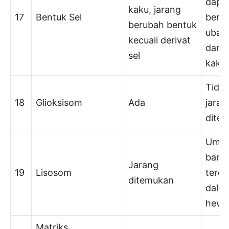
dapa
kaku, jarang
17
Bentuk Sel
beru
berubah bentuk
ubah
kecuali derivat
dan t
sel
kaku
Tidak
18
Glioksisom
Ada
jaran
dite
Umu
bany
Jarang
19
Lisosom
terda
ditemukan
dalam
hewa
Matriks