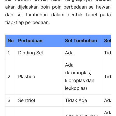
akan dijelaskan poin-poin perbedaan sel hewan
dan sel tumbuhan dalam bentuk tabel pada
tiap-tiap perbedaan.
No
Perbedaan
Sel Tumbuhan
Sel 
1
Dinding Sel
Ada
Tida
Ada
(kromoplas,
2
Plastida
Tida
kloroplas dan
leukoplas)
3
Sentriol
Tidak Ada
Ada
Ada,