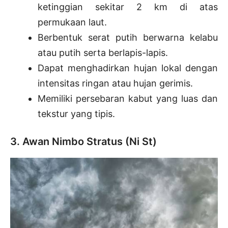
ketinggian sekitar 2 km di atas
permukaan laut.
Berbentuk serat putih berwarna kelabu
atau putih serta berlapis-lapis.
Dapat menghadirkan hujan lokal dengan
intensitas ringan atau hujan gerimis.
Memiliki persebaran kabut yang luas dan
tekstur yang tipis.
3. Awan Nimbo Stratus (Ni St)