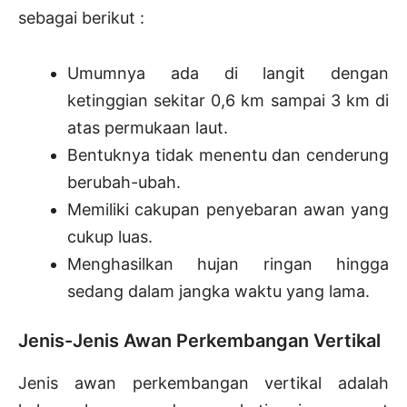
sebagai berikut :
Umumnya ada di langit dengan
ketinggian sekitar 0,6 km sampai 3 km di
atas permukaan laut.
Bentuknya tidak menentu dan cenderung
berubah-ubah.
Memiliki cakupan penyebaran awan yang
cukup luas.
Menghasilkan hujan ringan hingga
sedang dalam jangka waktu yang lama.
Jenis-Jenis Awan Perkembangan Vertikal
Jenis awan perkembangan vertikal adalah