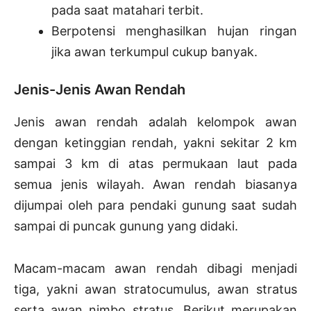
pada saat matahari terbit.
Berpotensi menghasilkan hujan ringan
jika awan terkumpul cukup banyak.
Jenis-Jenis Awan Rendah
Jenis awan rendah adalah kelompok awan
dengan ketinggian rendah, yakni sekitar 2 km
sampai 3 km di atas permukaan laut pada
semua jenis wilayah. Awan rendah biasanya
dijumpai oleh para pendaki gunung saat sudah
sampai di puncak gunung yang didaki.
Macam-macam awan rendah dibagi menjadi
tiga, yakni awan stratocumulus, awan stratus
serta awan nimbo stratus. Berikut merupakan