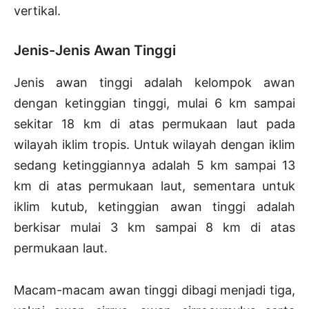
vertikal.
Jenis-Jenis Awan Tinggi
Jenis awan tinggi adalah kelompok awan
dengan ketinggian tinggi, mulai 6 km sampai
sekitar 18 km di atas permukaan laut pada
wilayah iklim tropis. Untuk wilayah dengan iklim
sedang ketinggiannya adalah 5 km sampai 13
km di atas permukaan laut, sementara untuk
iklim kutub, ketinggian awan tinggi adalah
berkisar mulai 3 km sampai 8 km di atas
permukaan laut.
Macam-macam awan tinggi dibagi menjadi tiga,