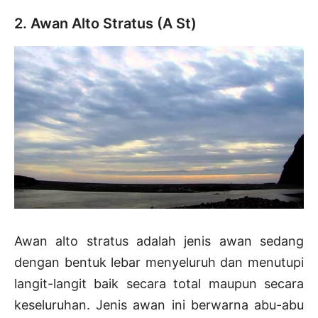
2. Awan Alto Stratus (A St)
Awan alto stratus adalah jenis awan sedang
dengan bentuk lebar menyeluruh dan menutupi
langit-langit baik secara total maupun secara
keseluruhan. Jenis awan ini berwarna abu-abu