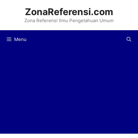
Langsung
ZonaReferensi.com
ke
Zona Referensi llmu Pengetahuan Umum
isi
Menu