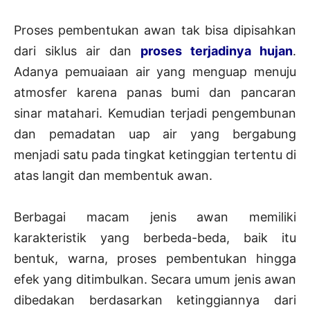
Proses pembentukan awan tak bisa dipisahkan
dari siklus air dan
proses terjadinya hujan
.
Adanya pemuaiaan air yang menguap menuju
atmosfer karena panas bumi dan pancaran
sinar matahari. Kemudian terjadi pengembunan
dan pemadatan uap air yang bergabung
menjadi satu pada tingkat ketinggian tertentu di
atas langit dan membentuk awan.
Berbagai macam jenis awan memiliki
karakteristik yang berbeda-beda, baik itu
bentuk, warna, proses pembentukan hingga
efek yang ditimbulkan. Secara umum jenis awan
dibedakan berdasarkan ketinggiannya dari