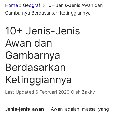
Home
»
Geografi
»
10+ Jenis-Jenis Awan dan
Gambarnya Berdasarkan Ketinggiannya
10+ Jenis-Jenis
Awan dan
Gambarnya
Berdasarkan
Ketinggiannya
6 Februari 2020
Oleh
Zakky
Jenis-jenis awan
– Awan adalah massa yang