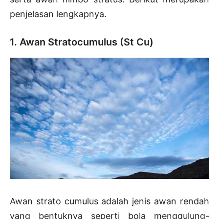
penjelasan lengkapnya.
1. Awan Stratocumulus (St Cu)
Awan strato cumulus adalah jenis awan rendah
yang bentuknya seperti bola menggulung-