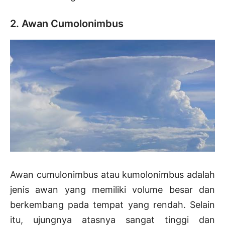
2. Awan Cumolonimbus
Awan cumulonimbus atau kumolonimbus adalah
jenis awan yang memiliki volume besar dan
berkembang pada tempat yang rendah. Selain
itu, ujungnya atasnya sangat tinggi dan