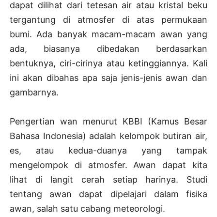
dapat dilihat dari tetesan air atau kristal beku
tergantung di atmosfer di atas permukaan
bumi. Ada banyak macam-macam awan yang
ada, biasanya dibedakan berdasarkan
bentuknya, ciri-cirinya atau ketinggiannya. Kali
ini akan dibahas apa saja jenis-jenis awan dan
gambarnya.
Pengertian wan menurut KBBI (Kamus Besar
Bahasa Indonesia) adalah kelompok butiran air,
es, atau kedua-duanya yang tampak
mengelompok di atmosfer. Awan dapat kita
lihat di langit cerah setiap harinya. Studi
tentang awan dapat dipelajari dalam fisika
awan, salah satu cabang meteorologi.