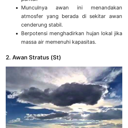
Munculnya awan ini menandakan
atmosfer yang berada di sekitar awan
cenderung stabil.
Berpotensi menghadirkan hujan lokal jika
massa air memenuhi kapasitas.
2. Awan Stratus (St)