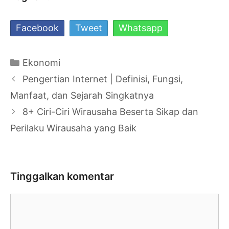
Facebook
Tweet
Whatsapp
Kategori
Ekonomi
Navigasi
Pengertian Internet | Definisi, Fungsi,
Tulisan
Manfaat, dan Sejarah Singkatnya
8+ Ciri-Ciri Wirausaha Beserta Sikap dan
Perilaku Wirausaha yang Baik
Tinggalkan komentar
Komentar