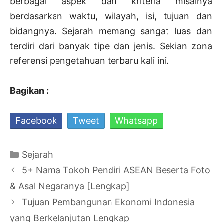
berbagai aspek dan kriteria misalnya
berdasarkan waktu, wilayah, isi, tujuan dan
bidangnya. Sejarah memang sangat luas dan
terdiri dari banyak tipe dan jenis. Sekian zona
referensi pengetahuan terbaru kali ini.
Bagikan :
Facebook
Tweet
Whatsapp
Kategori
Sejarah
Navigasi
5+ Nama Tokoh Pendiri ASEAN Beserta Foto
Tulisan
& Asal Negaranya [Lengkap]
Tujuan Pembangunan Ekonomi Indonesia
yang Berkelanjutan Lengkap