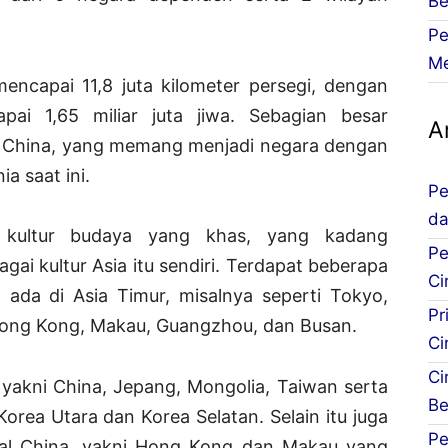
Be
Pe
Me
encapai 11,8 juta kilometer persegi, dengan
pai 1,65 miliar juta jiwa. Sebagian besar
Ar
a China, yang memang menjadi negara dengan
a saat ini.
Pe
da
 kultur budaya yang khas, yang kadang
Pe
agai kultur Asia itu sendiri. Terdapat beberapa
Ci
 ada di Asia Timur, misalnya seperti Tokyo,
Pr
, Hong Kong, Makau, Guangzhou, dan Busan.
Ci
Ci
 yakni China, Jepang, Mongolia, Taiwan serta
Be
orea Utara dan Korea Selatan. Selain itu juga
Pe
sial China, yakni Hong Kong dan Makau yang