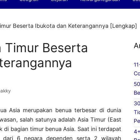
imur Beserta Ibukota dan Keterangannya [Lengkap]
 Timur Beserta
A
eterangannya
11
Co
50
akky
Be
30
a Asia merupakan benua terbesar di dunia
Ti
wasan, salah satunya adalah Asia Timur (East
Pe
k di bagian timur benua Asia. Saat ini terdapat
4+
ri dari 6 negara dependen serta 2 wilayah