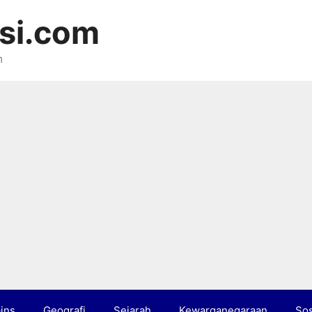
si.com
m
ins
Geografi
Sejarah
Kewarganegaraan
Sos