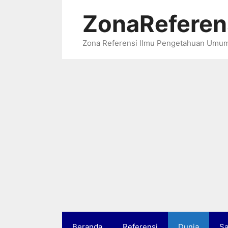
Langsung
ZonaReferen
ke
isi
Zona Referensi llmu Pengetahuan Umu
Beranda
Referensi
Dunia
Sa