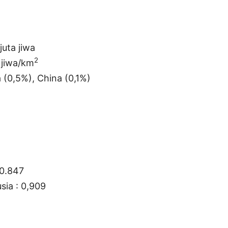
juta jiwa
2
 jiwa/km
 (0,5%), China (0,1%)
40.847
ia : 0,909