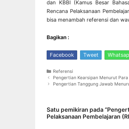
dan KBBI (Kamus Besar Bahasa
Rencana Pelaksanaan Pembelajaran
bisa menambah referensi dan wa
Bagikan :
Facebook
Tweet
Whatsa
Kategori
Referensi
Navigasi
Pengertian Kearsipan Menurut Para
Tulisan
Pengertian Tanggung Jawab Menuru
Satu pemikiran pada “Pengert
Pelaksanaan Pembelajaran (R