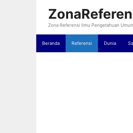
Langsung
ZonaReferen
ke
isi
Zona Referensi llmu Pengetahuan Umu
Beranda
Referensi
Dunia
Sa