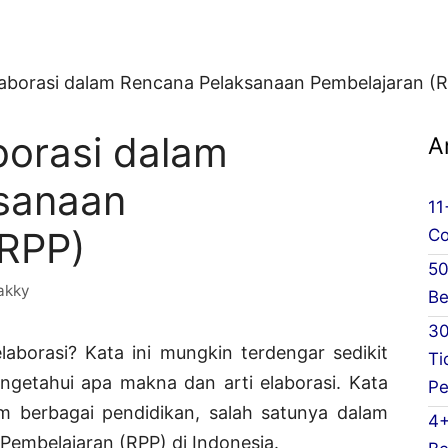
laborasi dalam Rencana Pelaksanaan Pembelajaran (
borasi dalam
A
sanaan
11
(RPP)
Co
50
akky
Be
30
elaborasi? Kata ini mungkin terdengar sedikit
Ti
ngetahui apa makna dan arti elaborasi. Kata
Pe
am berbagai pendidikan, salah satunya dalam
4+
embelajaran (RPP) di Indonesia.