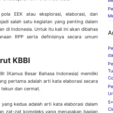
Be
Pe
la EEK atau eksplorasi, elaborasi, dan
Me
njadi salah satu kegiatan yang penting dalam
di Indonesia. Untuk itu kali ini akan dibahas
Ar
ksanaan RPP serta definisinya secara umum
Pe
da
rut KBBI
Pe
Tu
BBI (Kamus Besar Bahasa Indonesia) memiliki
Co
 yang pertama adalah arti kata elaborasi secara
Pe
 tekun dan cermat.
Un
5+
i yang kedua adalah arti kata elaborasi dalam
Ci
kan zat-zat kompleks yang merupakan bagian