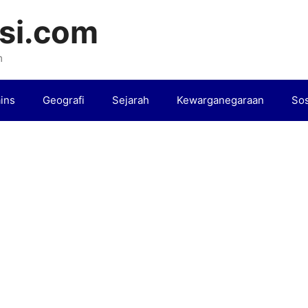
si.com
m
ins
Geografi
Sejarah
Kewarganegaraan
Sos