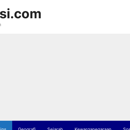
si.com
m
ins
Geografi
Sejarah
Kewarganegaraan
Sos