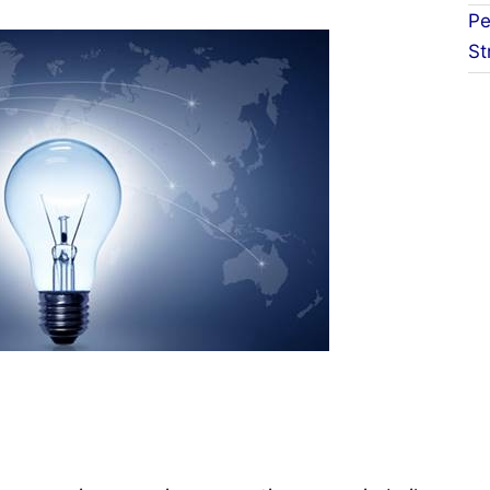
Pe
St