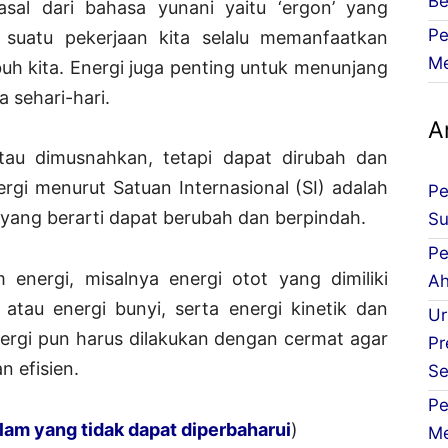
Be
sal dari bahasa yunani yaitu ‘ergon’ yang
Pe
 suatu pekerjaan kita selalu memanfaatkan
Me
buh kita. Energi juga penting untuk menunjang
 sehari-hari.
Ar
atau dimusnahkan, tetapi dapat dirubah dan
rgi menurut Satuan Internasional (SI) adalah
Pe
el, yang berarti dapat berubah dan berpindah.
Su
Pe
nergi, misalnya energi otot yang dimiliki
Ah
atau energi bunyi, serta energi kinetik dan
Ur
nergi pun harus dilakukan dengan cermat agar
Pr
n efisien.
Se
Pe
am yang tidak dapat diperbaharui
)
Me