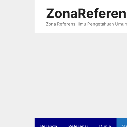
Langsung
ZonaReferen
ke
isi
Zona Referensi llmu Pengetahuan Umu
Beranda
Referensi
Dunia
Sa