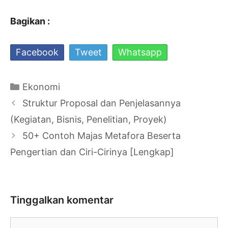
Bagikan :
Facebook
Tweet
Whatsapp
Kategori
Ekonomi
Navigasi
Struktur Proposal dan Penjelasannya
Tulisan
(Kegiatan, Bisnis, Penelitian, Proyek)
50+ Contoh Majas Metafora Beserta
Pengertian dan Ciri-Cirinya [Lengkap]
Tinggalkan komentar
Komentar