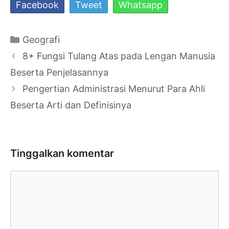
Facebook
Tweet
Whatsapp
Kategori
Geografi
Navigasi
8+ Fungsi Tulang Atas pada Lengan Manusia
Tulisan
Beserta Penjelasannya
Pengertian Administrasi Menurut Para Ahli
Beserta Arti dan Definisinya
Tinggalkan komentar
Komentar