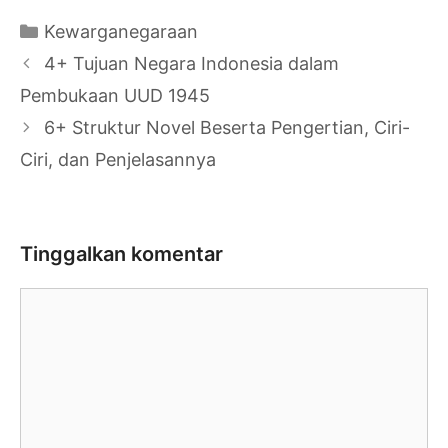
Kategori
Kewarganegaraan
Navigasi
4+ Tujuan Negara Indonesia dalam
Tulisan
Pembukaan UUD 1945
6+ Struktur Novel Beserta Pengertian, Ciri-
Ciri, dan Penjelasannya
Tinggalkan komentar
Komentar