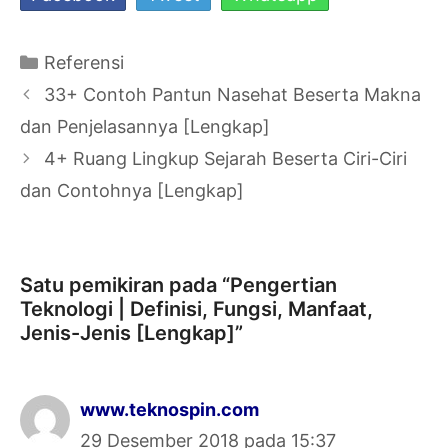
Kategori
Referensi
Navigasi
33+ Contoh Pantun Nasehat Beserta Makna
Tulisan
dan Penjelasannya [Lengkap]
4+ Ruang Lingkup Sejarah Beserta Ciri-Ciri
dan Contohnya [Lengkap]
Satu pemikiran pada “Pengertian
Teknologi | Definisi, Fungsi, Manfaat,
Jenis-Jenis [Lengkap]”
www.teknospin.com
29 Desember 2018 pada 15:37