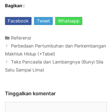
Bagikan :
Facebook
Tweet
Whatsapp
Kategori
Referensi
Navigasi
Perbedaan Pertumbuhan dan Perkembangan
Tulisan
Makhluk Hidup (+Tabel)
Teks Pancasila dan Lambangnya (Bunyi Sila
Satu Sampai Lima)
Tinggalkan komentar
Komentar