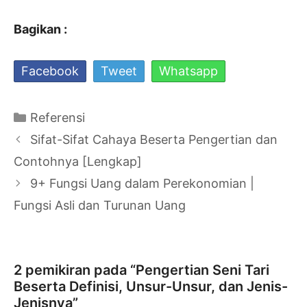
Bagikan :
Facebook
Tweet
Whatsapp
Kategori
Referensi
Navigasi
Sifat-Sifat Cahaya Beserta Pengertian dan
Tulisan
Contohnya [Lengkap]
9+ Fungsi Uang dalam Perekonomian |
Fungsi Asli dan Turunan Uang
2 pemikiran pada “Pengertian Seni Tari
Beserta Definisi, Unsur-Unsur, dan Jenis-
Jenisnya”