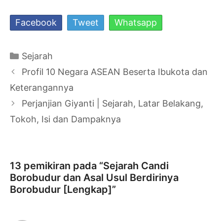
Facebook
Tweet
Whatsapp
Kategori
Sejarah
Navigasi
Profil 10 Negara ASEAN Beserta Ibukota dan
Tulisan
Keterangannya
Perjanjian Giyanti | Sejarah, Latar Belakang,
Tokoh, Isi dan Dampaknya
13 pemikiran pada “Sejarah Candi
Borobudur dan Asal Usul Berdirinya
Borobudur [Lengkap]”