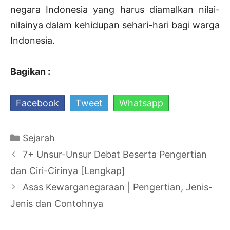
negara Indonesia yang harus diamalkan nilai-
nilainya dalam kehidupan sehari-hari bagi warga
Indonesia.
Bagikan :
Facebook
Tweet
Whatsapp
Kategori
Sejarah
Navigasi
7+ Unsur-Unsur Debat Beserta Pengertian
Tulisan
dan Ciri-Cirinya [Lengkap]
Asas Kewarganegaraan | Pengertian, Jenis-
Jenis dan Contohnya