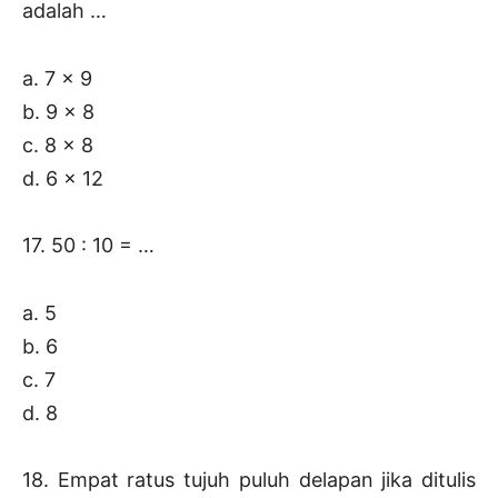
adalah …
a. 7 x 9
b. 9 x 8
c. 8 x 8
d. 6 x 12
17. 50 : 10 = …
a. 5
b. 6
c. 7
d. 8
18. Empat ratus tujuh puluh delapan jika ditulis