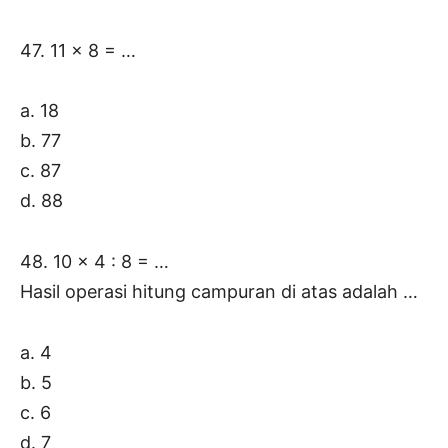
47. 11 x 8 = …
a. 18
b. 77
c. 87
d. 88
48. 10 x 4 : 8 = …
Hasil operasi hitung campuran di atas adalah …
a. 4
b. 5
c. 6
d. 7