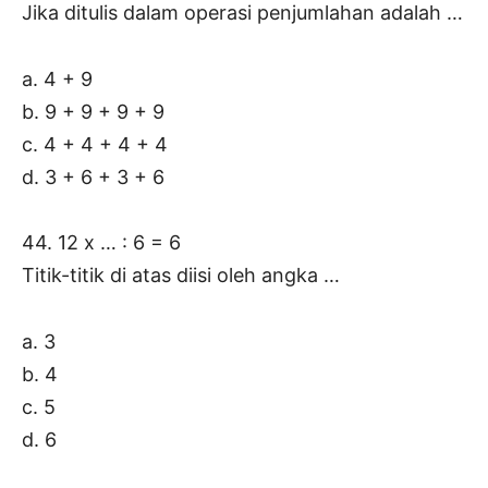
Jika ditulis dalam operasi penjumlahan adalah …
a. 4 + 9
b. 9 + 9 + 9 + 9
c. 4 + 4 + 4 + 4
d. 3 + 6 + 3 + 6
44. 12 x … : 6 = 6
Titik-titik di atas diisi oleh angka …
a. 3
b. 4
c. 5
d. 6