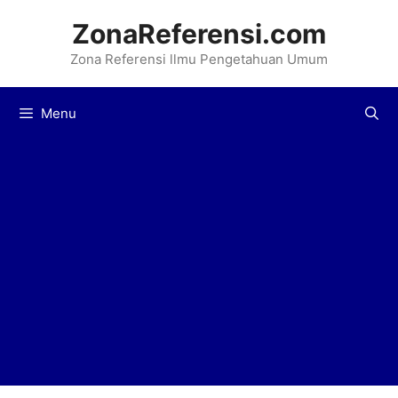
Langsung
ZonaReferensi.com
ke
Zona Referensi llmu Pengetahuan Umum
isi
Menu