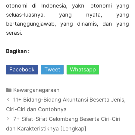
otonomi di Indonesia, yakni otonomi yang
seluas-luasnya, yang nyata, yang
bertanggungjawab, yang dinamis, dan yang
serasi.
Bagikan :
Facebook
Tweet
Whatsapp
Kategori
Kewarganegaraan
Navigasi
11+ Bidang-Bidang Akuntansi Beserta Jenis,
Tulisan
Ciri-Ciri dan Contohnya
7+ Sifat-Sifat Gelombang Beserta Ciri-Ciri
dan Karakteristiknya [Lengkap]