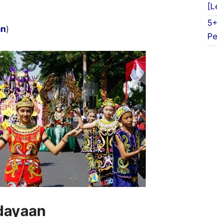
[L
5+
an
)
Pe
dayaan