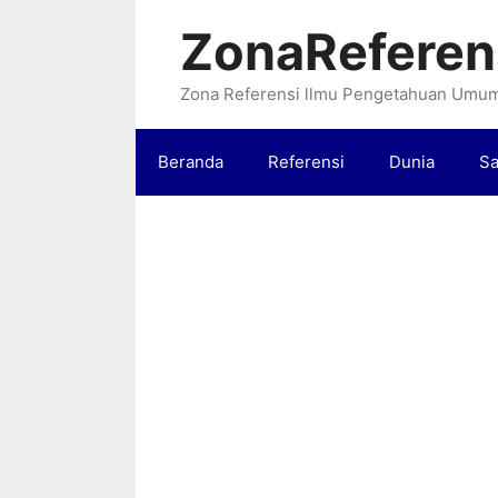
Langsung
ZonaReferen
ke
isi
Zona Referensi llmu Pengetahuan Umu
Beranda
Referensi
Dunia
Sa