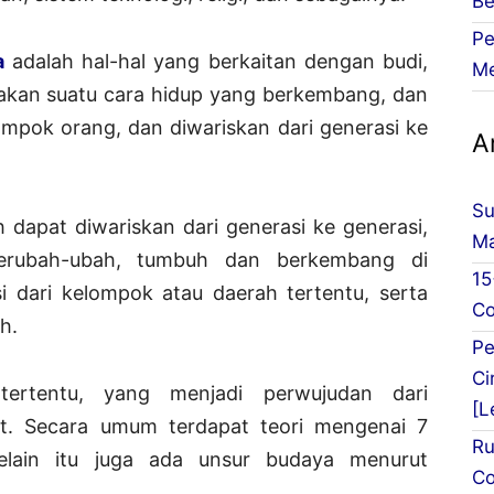
Be
Pe
a
adalah hal-hal yang berkaitan dengan budi,
Me
akan suatu cara hidup yang berkembang, dan
ompok orang, dan diwariskan dari generasi ke
Ar
Su
ah dapat diwariskan dari generasi ke generasi,
Ma
berubah-ubah, tumbuh dan berkembang di
15
i dari kelompok atau daerah tertentu, serta
Co
h.
Pe
Ci
tertentu, yang menjadi perwujudan dari
[L
t. Secara umum terdapat teori mengenai 7
Ru
Selain itu juga ada unsur budaya menurut
Co