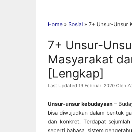
Home
»
Sosial
»
7+ Unsur-Unsur 
7+ Unsur-Unsu
Masyarakat da
[Lengkap]
19 Februari 2020
Oleh
Z
Unsur-unsur kebudayaan
– Buday
bisa diwujudkan dalam bentuk gag
dan konkret. Terdapat sejumlah
seperti bahasa, sistem pengetahua