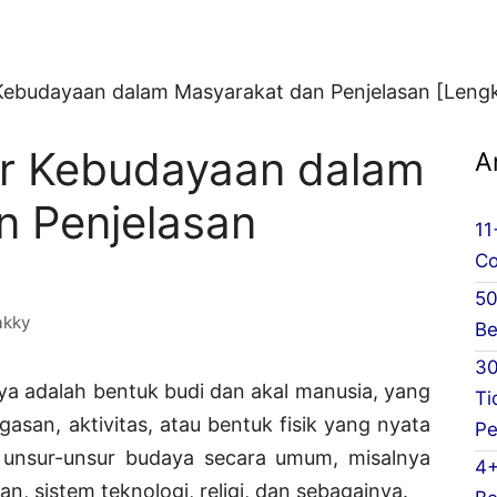
Kebudayaan dalam Masyarakat dan Penjelasan [Leng
r Kebudayaan dalam
A
n Penjelasan
11
Co
50
akky
Be
30
a adalah bentuk budi dan akal manusia, yang
Ti
asan, aktivitas, atau bentuk fisik yang nyata
Pe
 unsur-unsur budaya secara umum, misalnya
4+
n, sistem teknologi, religi, dan sebagainya.