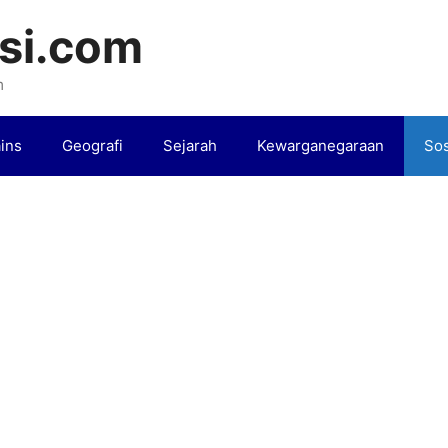
si.com
m
ins
Geografi
Sejarah
Kewarganegaraan
Sos