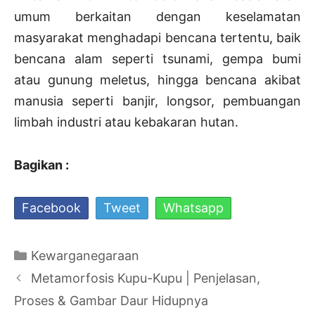
umum berkaitan dengan keselamatan
masyarakat menghadapi bencana tertentu, baik
bencana alam seperti tsunami, gempa bumi
atau gunung meletus, hingga bencana akibat
manusia seperti banjir, longsor, pembuangan
limbah industri atau kebakaran hutan.
Bagikan :
Facebook
Tweet
Whatsapp
Kategori
Kewarganegaraan
Navigasi
Metamorfosis Kupu-Kupu | Penjelasan,
Tulisan
Proses & Gambar Daur Hidupnya