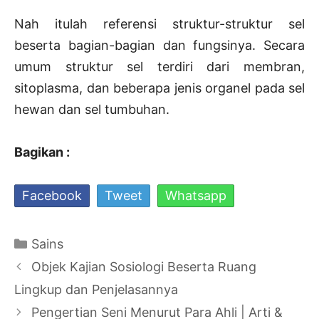
Nah itulah referensi struktur-struktur sel
beserta bagian-bagian dan fungsinya. Secara
umum struktur sel terdiri dari membran,
sitoplasma, dan beberapa jenis organel pada sel
hewan dan sel tumbuhan.
Bagikan :
Facebook
Tweet
Whatsapp
Kategori
Sains
Navigasi
Objek Kajian Sosiologi Beserta Ruang
Tulisan
Lingkup dan Penjelasannya
Pengertian Seni Menurut Para Ahli | Arti &