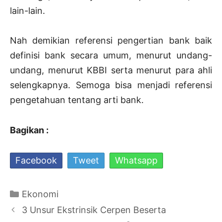
lain-lain.
Nah demikian referensi pengertian bank baik
definisi bank secara umum, menurut undang-
undang, menurut KBBI serta menurut para ahli
selengkapnya. Semoga bisa menjadi referensi
pengetahuan tentang arti bank.
Bagikan :
Facebook
Tweet
Whatsapp
Kategori
Ekonomi
Navigasi
3 Unsur Ekstrinsik Cerpen Beserta
Tulisan