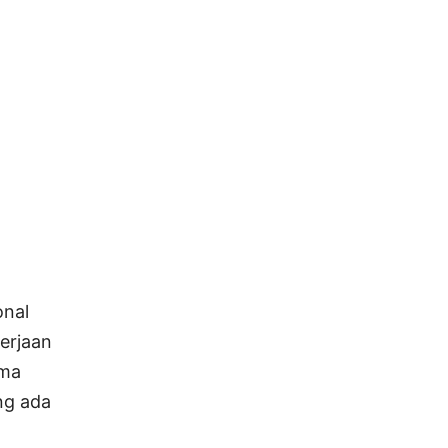
onal
erjaan
ama
ng ada