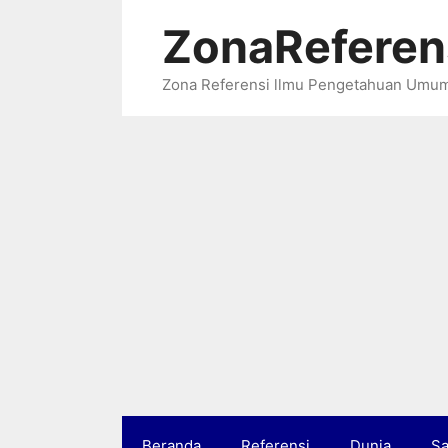
Langsung
ZonaReferen
ke
isi
Zona Referensi llmu Pengetahuan Umu
Beranda
Referensi
Dunia
Sa