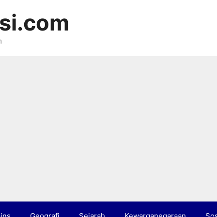
si.com
m
ins
Geografi
Sejarah
Kewarganegaraan
Sos