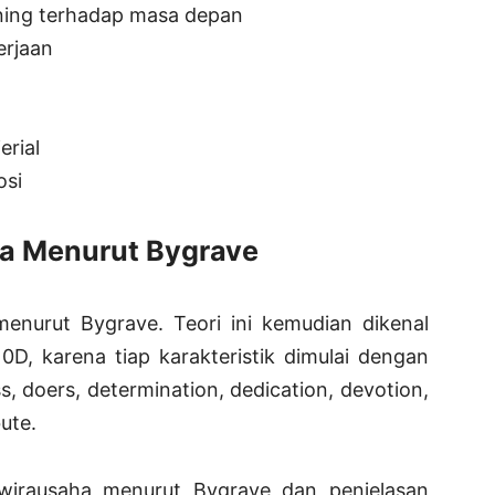
nning terhadap masa depan
rjaan
rial
si
ha Menurut Bygrave
menurut Bygrave. Teori ini kemudian dikenal
10D, karena tiap karakteristik dimulai dengan
s, doers, determination, dedication, devotion,
bute.
k wirausaha menurut Bygrave dan penjelasan