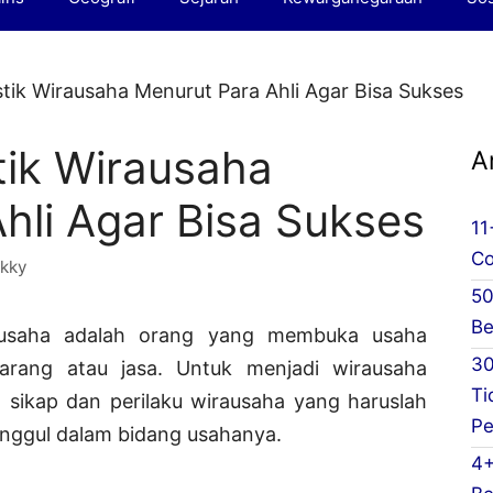
stik Wirausaha Menurut Para Ahli Agar Bisa Sukses
tik Wirausaha
A
hli Agar Bisa Sukses
11
Co
kky
50
Be
usaha adalah orang yang membuka usaha
30
arang atau jasa. Untuk menjadi wirausaha
Ti
 sikap dan perilaku wirausaha yang haruslah
Pe
 unggul dalam bidang usahanya.
4+