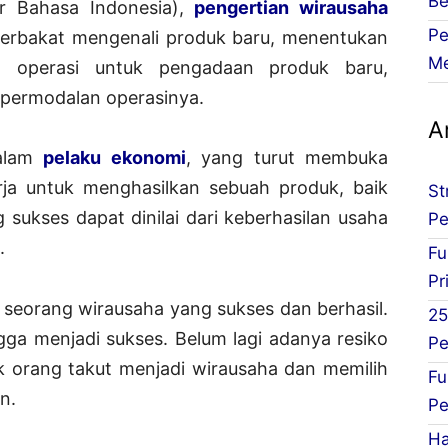
Be
r Bahasa Indonesia),
pengertian wirausaha
Pe
berbakat mengenali produk baru, menentukan
Me
n operasi untuk pengadaan produk baru,
permodalan operasinya.
Ar
dalam
pelaku ekonomi
, yang turut membuka
ja untuk menghasilkan sebuah produk, baik
St
 sukses dapat dinilai dari keberhasilan usaha
Pe
.
Fu
Pr
 seorang wirausaha yang sukses dan berhasil.
25
gga menjadi sukses. Belum lagi adanya resiko
Pe
orang takut menjadi wirausaha dan memilih
Fu
n.
Pe
Ha