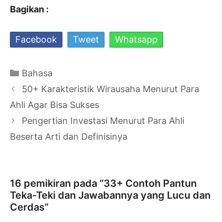
Bagikan :
Facebook
Tweet
Whatsapp
Kategori
Bahasa
Navigasi
50+ Karakteristik Wirausaha Menurut Para
Tulisan
Ahli Agar Bisa Sukses
Pengertian Investasi Menurut Para Ahli
Beserta Arti dan Definisinya
16 pemikiran pada “33+ Contoh Pantun
Teka-Teki dan Jawabannya yang Lucu dan
Cerdas”