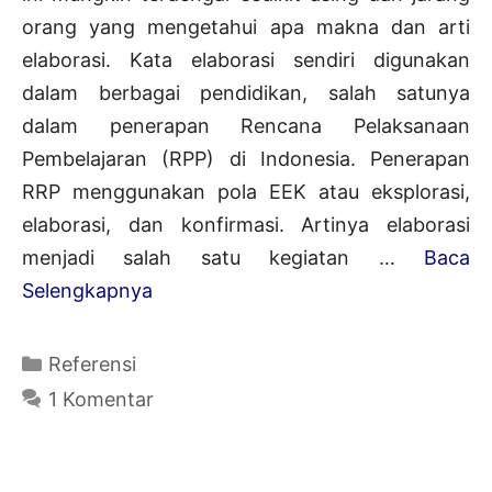
orang yang mengetahui apa makna dan arti
elaborasi. Kata elaborasi sendiri digunakan
dalam berbagai pendidikan, salah satunya
dalam penerapan Rencana Pelaksanaan
Pembelajaran (RPP) di Indonesia. Penerapan
RRP menggunakan pola EEK atau eksplorasi,
elaborasi, dan konfirmasi. Artinya elaborasi
menjadi salah satu kegiatan …
Baca
Pengertian
Selengkapnya
Elaborasi
dalam
Kategori
Referensi
Rencana
1 Komentar
Pelaksanaan
Pembelajaran
(RPP)