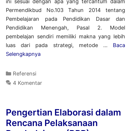
ini sesuai dengan apa yang tercantum dalam
Permendikbud No.103 Tahun 2014 tentang
Pembelajaran pada Pendidikan Dasar dan
Pendidikan Menengah, Pasal 2. Model
pembelajan sendiri memiliki makna yang lebih
luas dari pada strategi, metode …
Baca
Pengertian
Selengkapnya
Model
Pembelajaran
Kategori
Referensi
Menurut
4 Komentar
Para
Ahli
dan
Pengertian Elaborasi dalam
Ciri-
Rencana Pelaksanaan
Cirinya