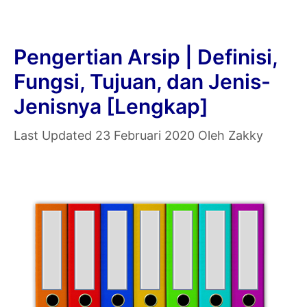
Ahli
dan
Secara
Pengertian Arsip | Definisi,
Umum
Fungsi, Tujuan, dan Jenis-
[Lengkap]
Jenisnya [Lengkap]
23 Februari 2020
Oleh
Zakky