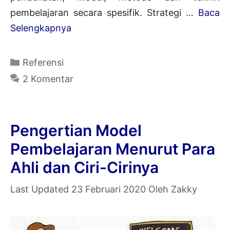
pembelajaran secara spesifik. Strategi …
Baca
Pengertian
Selengkapnya
Strategi
Pembelajaran
Kategori
Referensi
Secara
2 Komentar
Umum
dan
Menurut
Pengertian Model
Para
Pembelajaran Menurut Para
Ahli
Ahli dan Ciri-Cirinya
23 Februari 2020
Oleh
Zakky