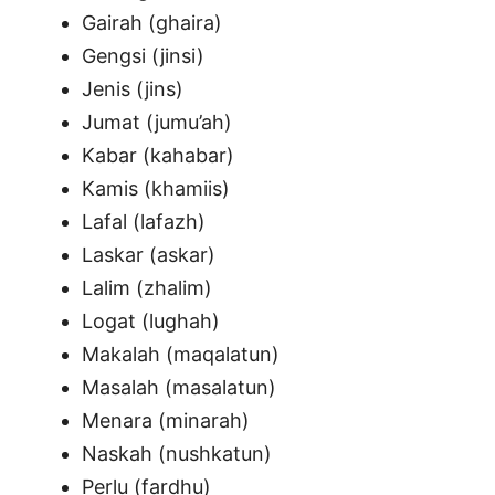
Gairah (ghaira)
Gengsi (jinsi)
Jenis (jins)
Jumat (jumu’ah)
Kabar (kahabar)
Kamis (khamiis)
Lafal (lafazh)
Laskar (askar)
Lalim (zhalim)
Logat (lughah)
Makalah (maqalatun)
Masalah (masalatun)
Menara (minarah)
Naskah (nushkatun)
Perlu (fardhu)