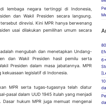
Be
Pe
i lembaga negara tertinggi di Indonesia,
Me
iden dan Wakil Presiden secara langsung.
 tersebut direvisi. Kini MPR hanya berwenang
Ar
esiden usai dilakukan pemilihan umum secara
80
n adalah mengubah dan menetapkan Undang-
Ef
en dan Wakil Presiden hasil pemilu serta
6+
akil Presiden dalam masa jabatannya. MPR
St
kekuasaan legislatif di Indonesia.
[L
10
an MPR serta tugas-tugasnya telah diatur
da
al-pasal dalam UUD 1945 itulah yang menjadi
Pe
. Dasar hukum MPR juga memuat mengenai
da