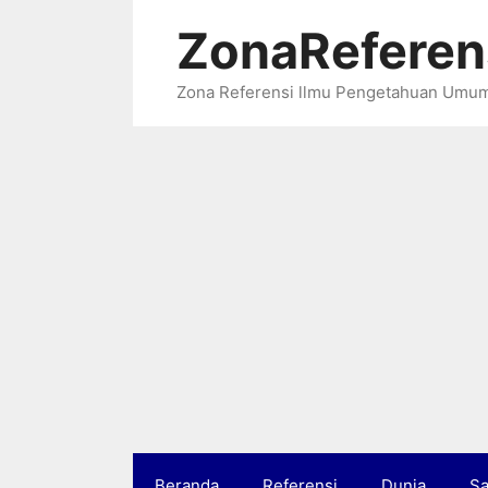
Langsung
ZonaReferen
ke
isi
Zona Referensi llmu Pengetahuan Umu
Beranda
Referensi
Dunia
Sa