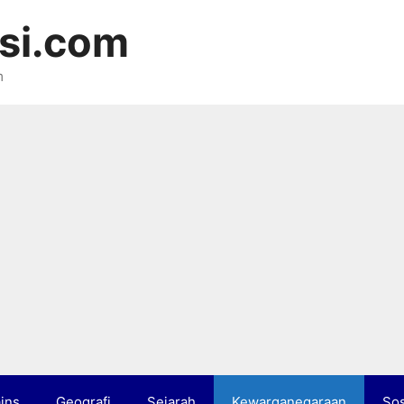
si.com
m
ins
Geografi
Sejarah
Kewarganegaraan
Sos