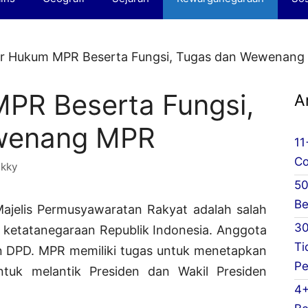
r Hukum MPR Beserta Fungsi, Tugas dan Wewenang
PR Beserta Fungsi,
A
wenang MPR
11
Co
kky
50
Be
jelis Permusyawaratan Rakyat adalah salah
30
m ketatanegaraan Republik Indonesia. Anggota
Ti
an DPD. MPR memiliki tugas untuk menetapkan
Pe
tuk melantik Presiden dan Wakil Presiden
4+