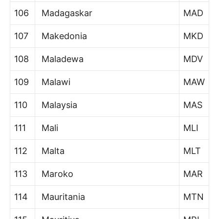
106
Madagaskar
MAD
107
Makedonia
MKD
108
Maladewa
MDV
109
Malawi
MAW
110
Malaysia
MAS
111
Mali
MLI
112
Malta
MLT
113
Maroko
MAR
114
Mauritania
MTN