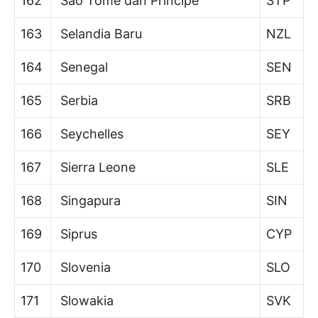
162
São Tomé dan Príncipe
STP
163
Selandia Baru
NZL
164
Senegal
SEN
165
Serbia
SRB
166
Seychelles
SEY
167
Sierra Leone
SLE
168
Singapura
SIN
169
Siprus
CYP
170
Slovenia
SLO
171
Slowakia
SVK