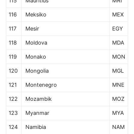
115
Mauritius
MRI
116
Meksiko
MEX
117
Mesir
EGY
118
Moldova
MDA
119
Monako
MON
120
Mongolia
MGL
121
Montenegro
MNE
122
Mozambik
MOZ
123
Myanmar
MYA
124
Namibia
NAM