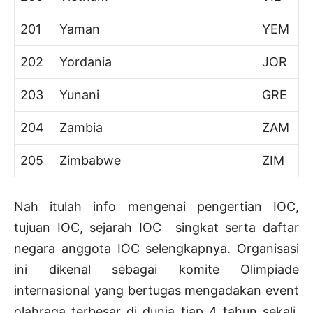
201
Yaman
YEM
202
Yordania
JOR
203
Yunani
GRE
204
Zambia
ZAM
205
Zimbabwe
ZIM
Nah itulah info mengenai pengertian IOC,
tujuan IOC, sejarah IOC singkat serta daftar
negara anggota IOC selengkapnya. Organisasi
ini dikenal sebagai komite Olimpiade
internasional yang bertugas mengadakan event
olahraga terbesar di dunia tiap 4 tahun sekali.