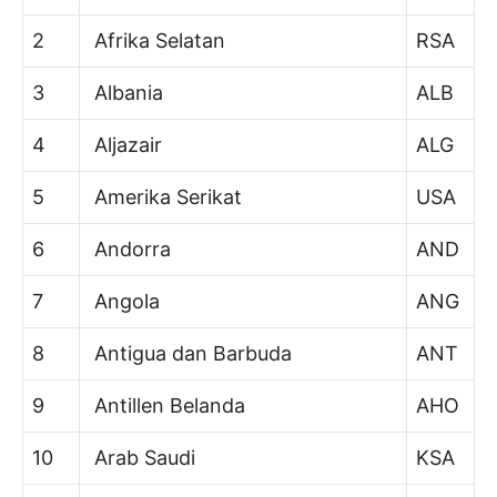
2
Afrika Selatan
RSA
3
Albania
ALB
4
Aljazair
ALG
5
Amerika Serikat
USA
6
Andorra
AND
7
Angola
ANG
8
Antigua dan Barbuda
ANT
9
Antillen Belanda
AHO
10
Arab Saudi
KSA