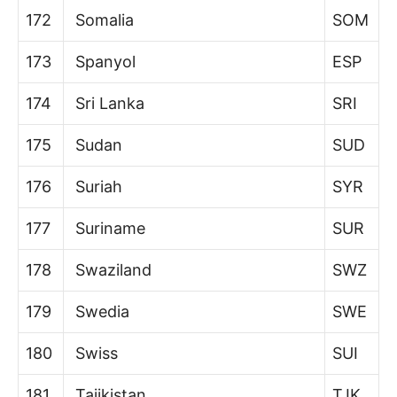
172
Somalia
SOM
173
Spanyol
ESP
174
Sri Lanka
SRI
175
Sudan
SUD
176
Suriah
SYR
177
Suriname
SUR
178
Swaziland
SWZ
179
Swedia
SWE
180
Swiss
SUI
181
Tajikistan
TJK