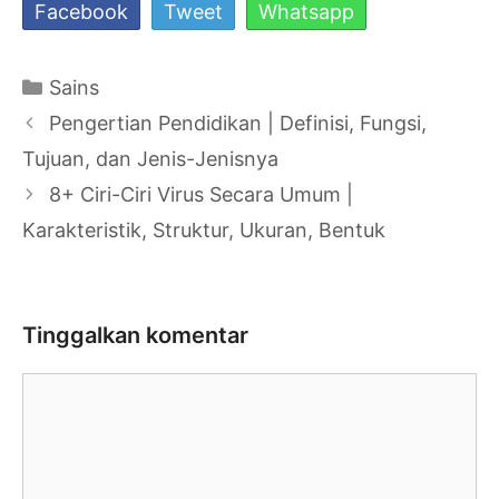
Facebook
Tweet
Whatsapp
Kategori
Sains
Navigasi
Pengertian Pendidikan | Definisi, Fungsi,
Tulisan
Tujuan, dan Jenis-Jenisnya
8+ Ciri-Ciri Virus Secara Umum |
Karakteristik, Struktur, Ukuran, Bentuk
Tinggalkan komentar
Komentar