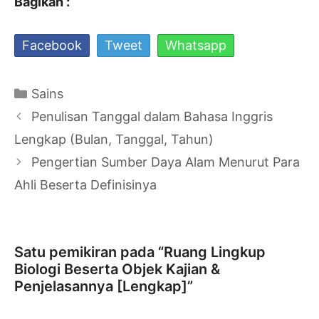
Bagikan :
Facebook
Tweet
Whatsapp
Kategori
Sains
Navigasi
Penulisan Tanggal dalam Bahasa Inggris
Tulisan
Lengkap (Bulan, Tanggal, Tahun)
Pengertian Sumber Daya Alam Menurut Para
Ahli Beserta Definisinya
Satu pemikiran pada “Ruang Lingkup
Biologi Beserta Objek Kajian &
Penjelasannya [Lengkap]”