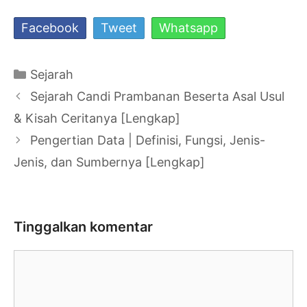
Facebook
Tweet
Whatsapp
Kategori
Sejarah
Navigasi
Sejarah Candi Prambanan Beserta Asal Usul
Tulisan
& Kisah Ceritanya [Lengkap]
Pengertian Data | Definisi, Fungsi, Jenis-
Jenis, dan Sumbernya [Lengkap]
Tinggalkan komentar
Komentar