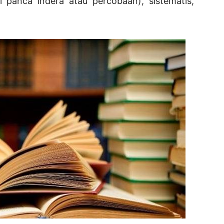
ri panca indera atau percobaan), sistematis,