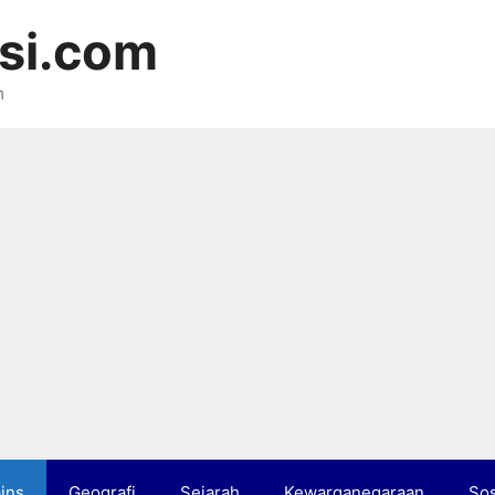
si.com
m
ins
Geografi
Sejarah
Kewarganegaraan
Sos