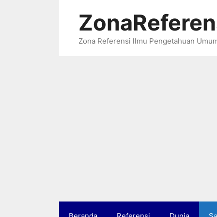
Langsung
ZonaReferen
ke
isi
Zona Referensi llmu Pengetahuan Umu
Beranda
Referensi
Dunia
Sa