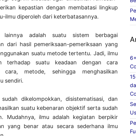
Be
erikan kepastian dengan membatasi lingkup
Pe
-ilmu diperoleh dari keterbatasannya.
Me
 lainnya adalah suatu sistem berbagai
Ar
n dari hasil pemeriksaan-pemeriksaan yang
enggunakan suatu metode tertentu. Jadi, ilmu
6+
an terhadap suatu keadaan dengan cara
Co
, cara, metode, sehingga menghasilkan
15
 sendiri.
da
Co
sudah dikelompokkan, disistematisasi, dan
Se
asilkan suatu kebenaran objektif serta sudah
Us
ah. Mudahnya, ilmu adalah kegiatan berpikir
Pe
n yang benar atau secara sederhana ilmu
Fu
n.