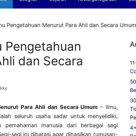
lmu Pengetahuan Menurut Para Ahli dan Secara Umu
mu Pengetahuan
A
hli dan Secara
11
Co
50
kky
Be
30
Menurut Para Ahli dan Secara Umum
– Ilmu,
Ti
alah seluruh usaha sadar untuk menyelidiki,
Pe
 pemahaman manusia dari berbagai segi
4+
gi-segi ini dibatasi agar dihasilkan rumusan-