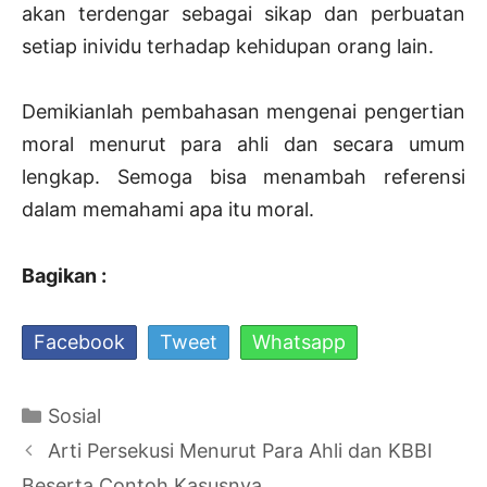
akan terdengar sebagai sikap dan perbuatan
setiap inividu terhadap kehidupan orang lain.
Demikianlah pembahasan mengenai pengertian
moral menurut para ahli dan secara umum
lengkap. Semoga bisa menambah referensi
dalam memahami apa itu moral.
Bagikan :
Facebook
Tweet
Whatsapp
Kategori
Sosial
Navigasi
Arti Persekusi Menurut Para Ahli dan KBBI
Tulisan
Beserta Contoh Kasusnya