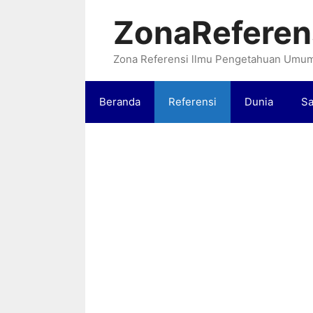
Langsung
ZonaReferen
ke
isi
Zona Referensi llmu Pengetahuan Umu
Beranda
Referensi
Dunia
Sa