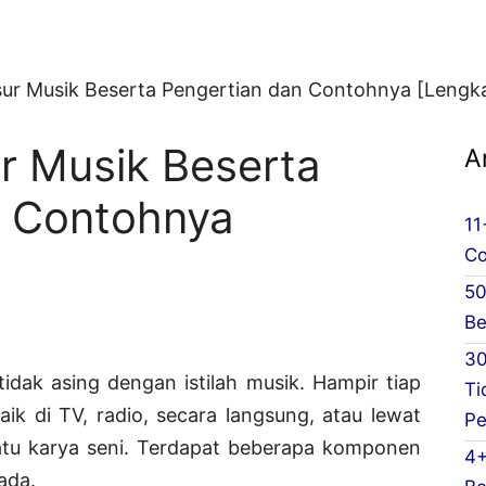
ur Musik Beserta Pengertian dan Contohnya [Lengk
r Musik Beserta
A
n Contohnya
11
Co
50
Be
30
 tidak asing dengan istilah musik. Hampir tiap
Ti
ik di TV, radio, secara langsung, atau lewat
Pe
satu karya seni. Terdapat beberapa komponen
4+
ada.