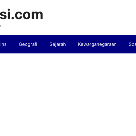
si.com
m
ins
Geografi
Sejarah
Kewarganegaraan
Sos