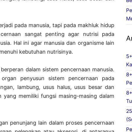
Be
Pe
Me
erjadi pada manusia, tapi pada makhluk hidup
ncernaan sangat penting agar nutrisi pada
Ar
sia. Hal ini agar manusia dan organisme lain
enuhi kebutuhan nutrisinya.
5+
Ka
berperan dalam sistem pencernaan manusia.
8+
a, organ penyusun sistem pencernaan pada
Pe
ngan, lambung, usus halus, usus besar dan
8+
m yang memiliki fungsi masing-masing dalam
Tu
25
(S
organ penunjang lain dalam proses pencernaan
Pe
rgan pelengkap atau aksesori, di antaranya