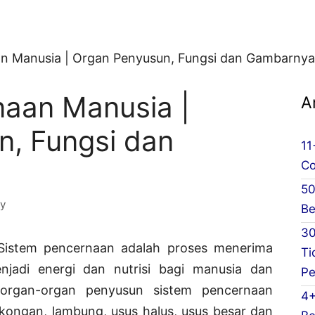
n Manusia | Organ Penyusun, Fungsi dan Gambarnya
naan Manusia |
A
n, Fungsi dan
11
Co
50
ky
Be
30
Sistem pencernaan adalah proses menerima
Ti
adi energi dan nutrisi bagi manusia dan
Pe
 organ-organ penyusun sistem pencernaan
4+
gkongan, lambung, usus halus, usus besar dan