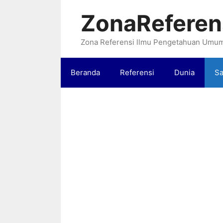
Langsung
ZonaReferen
ke
isi
Zona Referensi llmu Pengetahuan Umu
Beranda
Referensi
Dunia
Sa