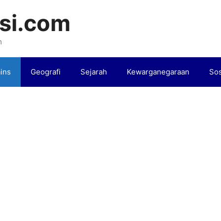
si.com
m
ins
Geografi
Sejarah
Kewarganegaraan
Sos